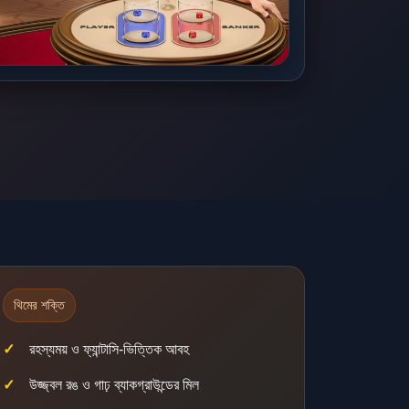
থিমের শক্তি
রহস্যময় ও ফ্যান্টাসি-ভিত্তিক আবহ
উজ্জ্বল রঙ ও গাঢ় ব্যাকগ্রাউন্ডের মিল