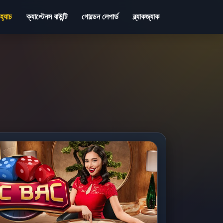
হ্যাচ
ক্যাপ্টেনস বাউন্টি
গোল্ডেন লেপার্ড
ব্ল্যাকজ্যাক