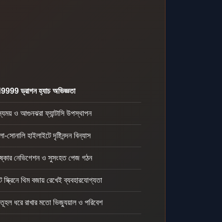
9999 ড্রাগন হ্যাচ অভিজ্ঞতা
্যময় ও আগুনঝরা ফ্যান্টাসি উপস্থাপন
া-সোনালি হাইলাইটে দৃষ্টিনন্দন বিন্যাস
ষ্কার নেভিগেশন ও সুসংহত পেজ গঠন
 স্ক্রিনে থিম বজায় রেখেই ব্যবহারযোগ্যতা
ূহল ধরে রাখার মতো ভিজ্যুয়াল ও পরিবেশ