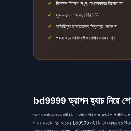
বিনোদন হিসেবে দেখুন, বাধ্যবাধকতা হিসেবে নয়
মুড ভালো না থাকলে বিরতি নিন
অতিরিক্ত উত্তেজনায় সিদ্ধান্ত নেবেন না
প্রয়োজনে দায়িত্বশীল খেলার তথ্য দেখুন
bd9999 ড্রাগন হ্যাচ নিয়ে শে
ড্রাগন হ্যাচ এমন একটি থিম, যেখানে শক্তি ও কল্পনা পাশাপাশি চলে
পারার কারণেও মনে থাকে। bd9999 এই বিভাগের মাধ্যমে দেখিয়েছে ক