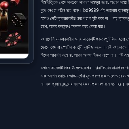
থিমভিত্তিক গেমে সবচেয়ে সাধারণ সমস্যা হলো, অনেক সময় ডি
বুঝে নেওয়া কঠিন হয়ে পড়ে। bd9999 এই জায়গায় তুলনামূলক 
হলেও সেটি ব্যবহারকারীর চোখে চাপ সৃষ্টি করে না। গাঢ় ব্যাক
রাখে, আবার কনটেন্টও আলাদা করে বোঝা যায়।
বাংলাদেশি ব্যবহারকারীর জন্য আরেকটি গুরুত্বপূর্ণ বিষয় হলো
ফোনে গেম বা স্পোর্টস কনটেন্ট ব্রাউজ করেন। এই বাস্তবতায়
থিমের আকর্ষণ কমে না, আবার অযথা ভিড়ও লাগে না। এটি এম
এখানে আরেকটি বিষয় উল্লেখযোগ্য—প্ল্যাটফর্মের সামগ্রিক
এবং ড্রাগন হ্যাচের আগুন-ঘেঁষা মুড পরস্পরকে ভালোভাবে সম
না, বরং প্রধান ব্র্যান্ডের স্বাভাবিক সম্প্রসারণ বলে মনে হ