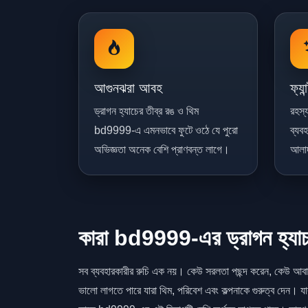
আগুনঝরা আবহ
ফ্যা
ড্রাগন হ্যাচের তীব্র রঙ ও থিম
রহস্
bd9999-এ এমনভাবে ফুটে ওঠে যে পুরো
ব্যব
অভিজ্ঞতা অনেক বেশি প্রাণবন্ত লাগে।
আলা
কারা bd9999-এর ড্রাগন হ্যাচ 
সব ব্যবহারকারীর রুচি এক নয়। কেউ সরলতা পছন্দ করেন, কেউ আবা
ভালো লাগতে পারে যারা থিম, পরিবেশ এবং কল্পনাকে গুরুত্ব দেন। যার