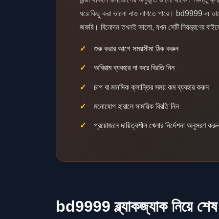
ধরে কিছু করা ভালো নাও লাগতে পারে। bd9999-এ ভালো
জরুরি। বিনোদন তখনই ভালো, যখন সেটি নিয়ন্ত্রণের বাইর
শুরু করার আগে সময়সীমা ঠিক করুন
অবিরাম ব্যবহার না করে বিরতি নিন
চাপ বা মানসিক ক্লান্তির সময় কম ব্যবহার করুন
মনোযোগ হারালে সাময়িক বিরতি নিন
প্রয়োজনে দায়িত্বশীল খেলার নির্দেশনা অনুসরণ করু
bd9999 ব্ল্যাকজ্যাক নিয়ে শেষ