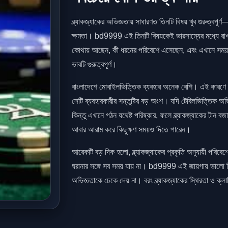
ব্ল্যাকজ্যাকের অভিজ্ঞতায় সাধারণত তিনটি বিষয় খুব গুরুত্বপ
ক্ষমতা। bd9999 এই তিনটি বিষয়কেই ভারসাম্যের মধ্যে রাখার
কোথায় আছেন, কী ধরনের পরিবেশে এসেছেন, এবং এখানে সম
ভাবটি গুরুত্বপূর্ণ।
বাংলাদেশে মোবাইলভিত্তিক ব্যবহার অনেক বেশি। এই কারণে 
সেটি ব্যবহারকারীর সন্তুষ্টির বড় অংশ। যদি টেবিলভিত্তিক অ
কিন্তু এখানে গঠন যথেষ্ট পরিষ্কার, ফলে ব্ল্যাকজ্যাকের টান ব
আবার আরাম করে কিছুক্ষণ সময়ও দিতে পারেন।
আরেকটি বড় দিক হলো, ব্ল্যাকজ্যাকের প্রকৃতি অনুযায়ী পরিব
ঘরানার সঙ্গে সব সময় যায় না। bd9999 এই জায়গায় ভালো নি
অভিজ্ঞতাকে ঢেকে দেয় না। বরং ব্ল্যাকজ্যাকের স্থিরতা ও ক্