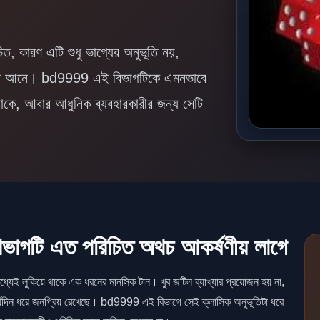
ত, কারণ এটি শুধু ভাগ্যের অনুভূতি নয়,
ামনে আনে। bd9999 এই বিভাগটিকে এমনভাবে
াকে, আবার আধুনিক ব্যবহারকারীর জন্য সেটি
িভাগটি এত পরিচিত অথচ আকর্ষণীয় লাগে
মধ্যেই লুকিয়ে থাকে এক ধরনের মানসিক টান। খুব জটিল ব্যাখ্যার প্রয়োজন হয় না,
দীর্ঘদিন ধরে জনপ্রিয় রেখেছে। bd9999 এই বিভাগে সেই ক্লাসিক অনুভূতিটা ধরে