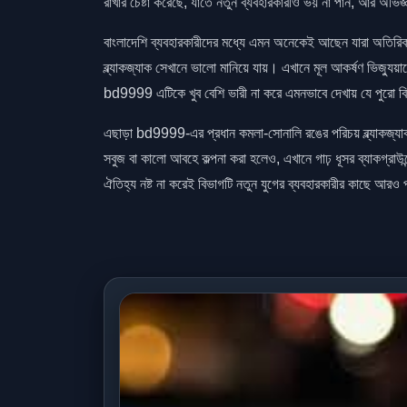
রাখার চেষ্টা করেছে, যাতে নতুন ব্যবহারকারীও ভয় না পান, আর অভিজ
বাংলাদেশি ব্যবহারকারীদের মধ্যে এমন অনেকেই আছেন যারা অতিরিক
ব্ল্যাকজ্যাক সেখানে ভালো মানিয়ে যায়। এখানে মূল আকর্ষণ ভিজ্যুয়াল
bd9999 এটিকে খুব বেশি ভারী না করে এমনভাবে দেখায় যে পুরো বিষয়ট
এছাড়া bd9999-এর প্রধান কমলা-সোনালি রঙের পরিচয় ব্ল্যাকজ্যা
সবুজ বা কালো আবহে কল্পনা করা হলেও, এখানে গাঢ় ধূসর ব্যাকগ্রা
ঐতিহ্য নষ্ট না করেই বিভাগটি নতুন যুগের ব্যবহারকারীর কাছে আরও 