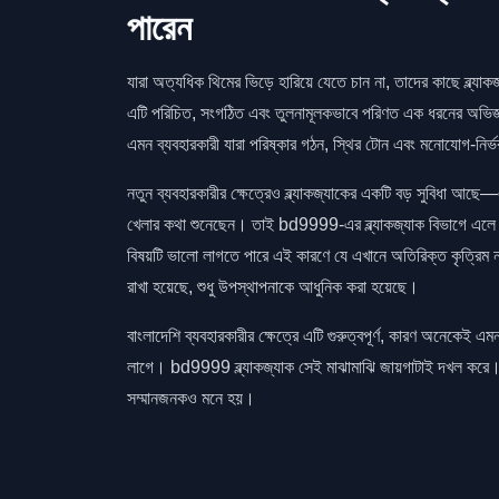
পারেন
যারা অত্যধিক থিমের ভিড়ে হারিয়ে যেতে চান না, তাদের কাছে ব্ল্য
এটি পরিচিত, সংগঠিত এবং তুলনামূলকভাবে পরিণত এক ধরনের অভ
এমন ব্যবহারকারী যারা পরিষ্কার গঠন, স্থির টোন এবং মনোযোগ-নির্
নতুন ব্যবহারকারীর ক্ষেত্রেও ব্ল্যাকজ্যাকের একটি বড় সুবিধা
খেলার কথা শুনেছেন। তাই bd9999-এর ব্ল্যাকজ্যাক বিভাগে এলে 
বিষয়টি ভালো লাগতে পারে এই কারণে যে এখানে অতিরিক্ত কৃত্রিম 
রাখা হয়েছে, শুধু উপস্থাপনাকে আধুনিক করা হয়েছে।
বাংলাদেশি ব্যবহারকারীর ক্ষেত্রে এটি গুরুত্বপূর্ণ, কারণ অনেকেই এ
লাগে। bd9999 ব্ল্যাকজ্যাক সেই মাঝামাঝি জায়গাটাই দখল করে।
সম্মানজনকও মনে হয়।