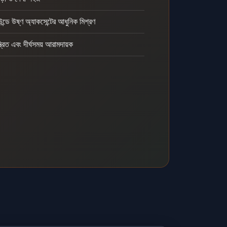
উন্ডে উষ্ণ অ্যাকসেন্টের আধুনিক মিশ্রণ
্ত্রিত এবং দীর্ঘসময় আরামদায়ক